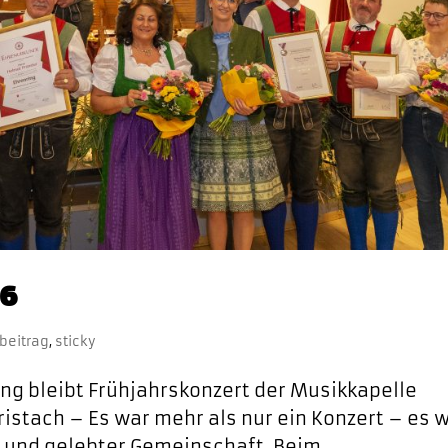
26
beitrag
,
sticky
ung bleibt Frühjahrskonzert der Musikkapelle
ristach – Es war mehr als nur ein Konzert – es 
z und gelebter Gemeinschaft. Beim