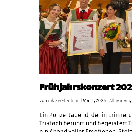
Frühjahrskonzert 20
von
mkt-webadmin
|
Mai 4, 2026
|
Allgemein
,
Ein Konzertabend, der in Erinner
Tristach berührt und begeistert T
ein Abend voller Emotionen, Stol