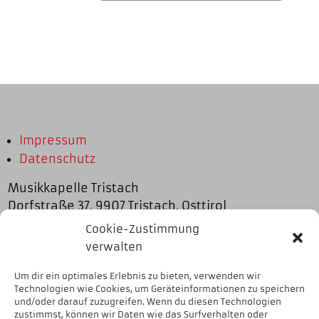
Impressum
Datenschutz
Musikkapelle Tristach
Dorfstraße 37, 9907 Tristach, Osttirol
Cookie-Zustimmung
Links
verwalten
Gemeinde Tristach
Um dir ein optimales Erlebnis zu bieten, verwenden wir
Tourismusverband Osttirol
Technologien wie Cookies, um Geräteinformationen zu speichern
und/oder darauf zuzugreifen. Wenn du diesen Technologien
Elin-Stadtkapelle Weiz
zustimmst, können wir Daten wie das Surfverhalten oder