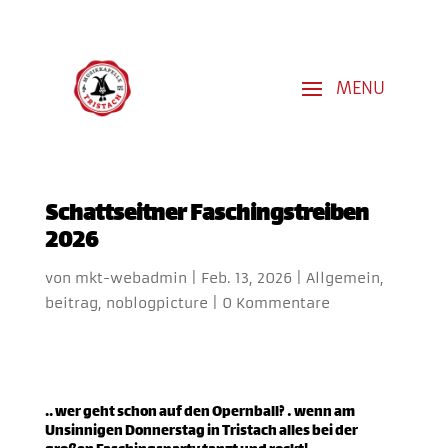
Schattseitner Faschingstreiben
2026
von
mkt-webadmin
|
Feb. 13, 2026
|
Allgemein
,
beitrag
,
noblogpicture
|
0 Kommentare
.. wer geht schon auf den Opernball? … wenn am
Unsinnigen Donnerstag in Tristach alles bei der