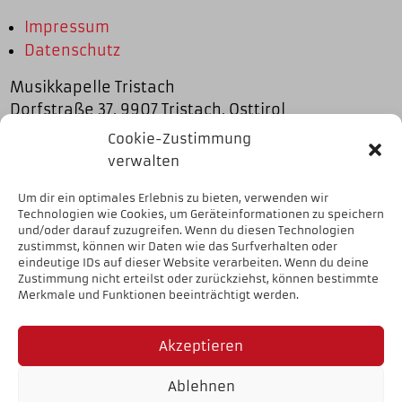
Impressum
Datenschutz
Musikkapelle Tristach
Dorfstraße 37, 9907 Tristach, Osttirol
Cookie-Zustimmung
Links
verwalten
Gemeinde Tristach
Um dir ein optimales Erlebnis zu bieten, verwenden wir
Tourismusverband Osttirol
Technologien wie Cookies, um Geräteinformationen zu speichern
und/oder darauf zuzugreifen. Wenn du diesen Technologien
Elin-Stadtkapelle Weiz
zustimmst, können wir Daten wie das Surfverhalten oder
Tiroler Blasmusikverband
eindeutige IDs auf dieser Website verarbeiten. Wenn du deine
Zustimmung nicht erteilst oder zurückziehst, können bestimmte
Merkmale und Funktionen beeinträchtigt werden.
Akzeptieren
Ablehnen
Website realized by
GRAFIK ZLOEBL GmbH